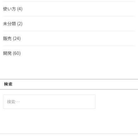
使い方
(4)
未分類
(2)
販売
(24)
開発
(60)
検索
検
索: