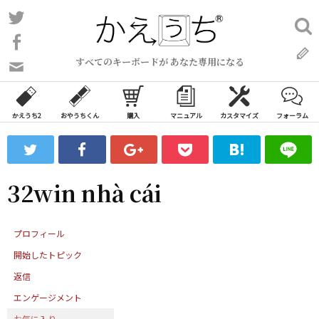
コ
Twitter
検
ン
索:
Facebook
テ
すべてのキーボードが あなた専用になる
ン
問
い
ツ
合
へ
わ
かえうち2
おやうちくん
購入
マニュアル
カスタマイズ
フォーラム
ス
せ
キ
フ
ッ
ォ
ー
プ
32win nhà cái
ム
プロフィール
開始したトピック
返信
エンゲージメント
お気に入り