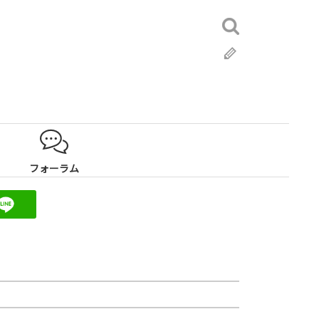
検
索:
ブ
ロ
グ
フォーラム