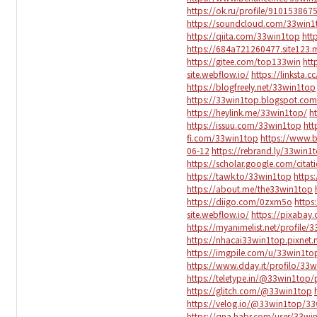
https://ok.ru/profile/91015386
https://soundcloud.com/33win1
https://qiita.com/33win1top
htt
https://684a721260477.site123.
https://gitee.com/top133win
htt
site.webflow.io/
https://linksta
https://blogfreely.net/33win1top
https://33win1top.blogspot.com/
https://heylink.me/33win1top/
h
https://issuu.com/33win1top
htt
fi.com/33win1top
https://www.
06-12
https://rebrand.ly/33win1
https://scholar.google.com/cit
https://tawk.to/33win1top
https
https://about.me/the33win1top
https://diigo.com/0zxm5o
https
site.webflow.io/
https://pixabay
https://myanimelist.net/profile/
https://nhacai33win1top.pixnet
https://imgpile.com/u/33win1to
https://www.dday.it/profilo/33
https://teletype.in/@33win1top
https://glitch.com/@33win1top
https://velog.io/@33win1top/3
https://qna.habr.com/user/33wi