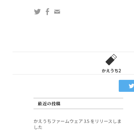
コ
Twitter
Facebook
問
ン
い
テ
合
ン
わ
ツ
せ
へ
フ
ス
ォ
キ
ー
ッ
かえうち2
ム
プ
最近の投稿
かえうちファームウェア 3.5 をリリースしま
した