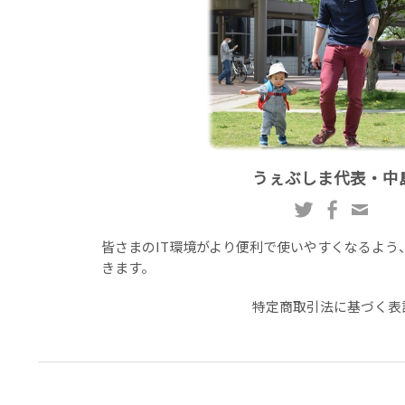
うぇぶしま代表・中
皆さまのIT環境がより便利で使いやすくなるよう
きます。
特定商取引法に基づく表