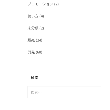
プロモーション
(2)
使い方
(4)
未分類
(2)
販売
(24)
開発
(60)
検索
検
索: