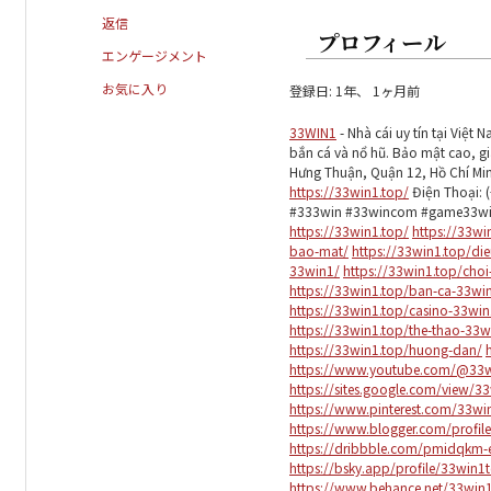
返信
プロフィール
エンゲージメント
お気に入り
登録日: 1年、 1ヶ月前
33WIN1
- Nhà cái uy tín tại Việt
bắn cá và nổ hũ. Bảo mật cao, gi
Hưng Thuận, Quận 12, Hồ Chí Mi
https://33win1.top/
Điện Thoại: 
#333win #33wincom #game33win
https://33win1.top/
https://33wi
bao-mat/
https://33win1.top/di
33win1/
https://33win1.top/choi
https://33win1.top/ban-ca-33wi
https://33win1.top/casino-33win
https://33win1.top/the-thao-33w
https://33win1.top/huong-dan/
https://www.youtube.com/@33
https://sites.google.com/view/3
https://www.pinterest.com/33wi
https://www.blogger.com/profi
https://dribbble.com/pmidqkm-
https://bsky.app/profile/33win1t
https://www.behance.net/33win