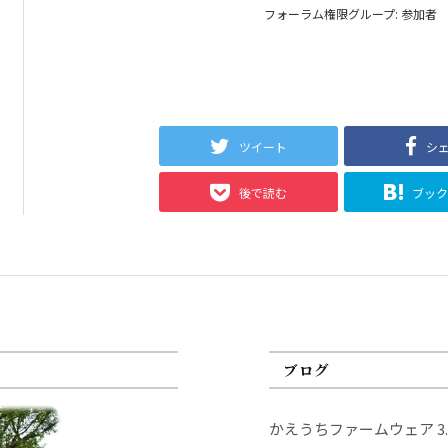
フォーラム権限グループ: 参加者
ツイート
シ
後で読む
ブッ
ブログ
かえうちファームウェア 3