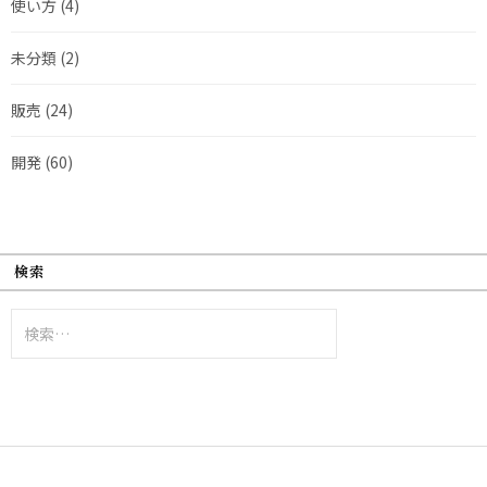
使い方
(4)
未分類
(2)
販売
(24)
開発
(60)
検索
検
索: