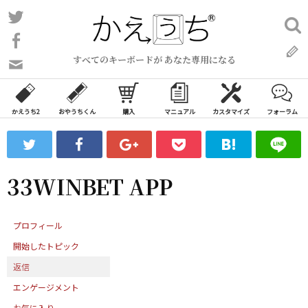
コ
Twitter
検
ン
索:
Facebook
テ
すべてのキーボードが あなた専用になる
ン
問
い
ツ
合
へ
わ
かえうち2
おやうちくん
購入
マニュアル
カスタマイズ
フォーラム
ス
せ
キ
フ
ッ
ォ
ー
プ
33WINBET APP
ム
プロフィール
開始したトピック
返信
エンゲージメント
お気に入り