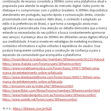
combinação de recursos consolida a 389Win como uma plataforma atual e
preparada para atender às exigências do mercado digital. Outro ponto de
destaque é o compromisso com o público brasileiro. A 389Win disponibiliza
atendimento em português, suporte rápido e comunicação direta, criando
proximidade com seus usuários. Além disso, o conteúdo é adaptado ao
estilo e às preferências do Brasil, o que torna a navegação ainda mais
agradável e personalizada. Essa atenção ao detalhe demonstra que a marca
entende as necessidades do seu público e busca constantemente aprimorar
seus serviços. A presença ativa da 389Win em diferentes canais digitais reforça
sua credibilidade. A marca investe em estratégias de marketing modernas,
conteúdos informativos e ações voltadas à experiência do usuário. Essa
postura transparente contribui para a construção de confiança e para a
expansão da comunidade que acompanha a plataforma
https://forum.tkool.jp/index.php?members/389winncombr.85225/#about
https://www.chaloke.com/forums/users/389winncombrr/
https://www.nongkhaempolice.com/forum/topic/39967/389win-uma-
marca-de-entretenimento-online-sofisticada
https://www.driedsquidathome.com/forum/topic/68057/389win-uma-
marca-de-entretenimento-online-sofisticada
http://gojourney.xsrv.jp/index.php?389winncombrr
https://www.fitday.com/fitness/forums/members/389winncombrr.html
https://www.fruitpickingjobs.com.au/forums/users/389winncombrr/
https://www.openlb.net/forum/users/389winncombrr/
サイト:
https://389winn.com.br%20