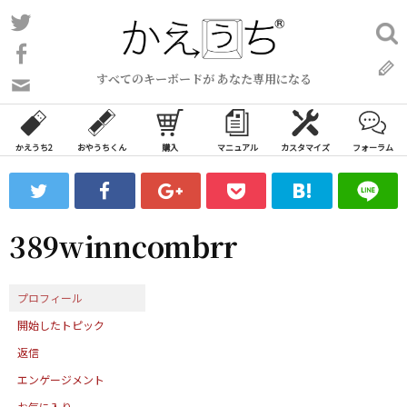
コ
Twitter
検
ン
索:
Facebook
テ
すべてのキーボードが あなた専用になる
ン
問
い
ツ
合
へ
わ
かえうち2
おやうちくん
購入
マニュアル
カスタマイズ
フォーラム
ス
せ
キ
フ
ッ
ォ
ー
プ
389winncombrr
ム
プロフィール
開始したトピック
返信
エンゲージメント
お気に入り