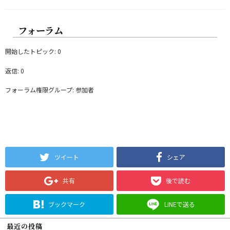
フォーラム
開始したトピック: 0
返信: 0
フォーラム権限グループ: 参加者
ツイート
シェア
共有
後で読む
ブックマーク
LINEで送る
最近の投稿