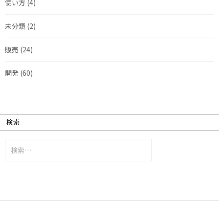
使い方
(4)
未分類
(2)
販売
(24)
開発
(60)
検索
検
索: