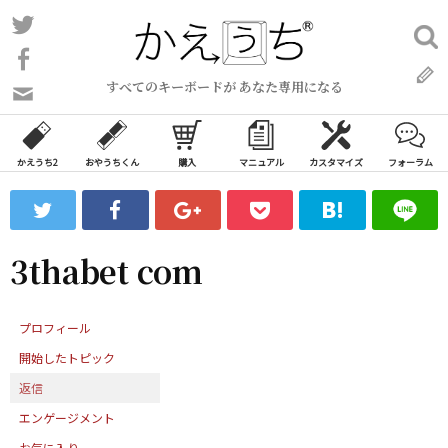
コ
Twitter
検
ン
索:
Facebook
テ
すべてのキーボードが あなた専用になる
ン
問
い
ツ
合
へ
わ
かえうち2
おやうちくん
購入
マニュアル
カスタマイズ
フォーラム
ス
せ
キ
フ
ッ
ォ
ー
プ
3thabet com
ム
プロフィール
開始したトピック
返信
エンゲージメント
お気に入り