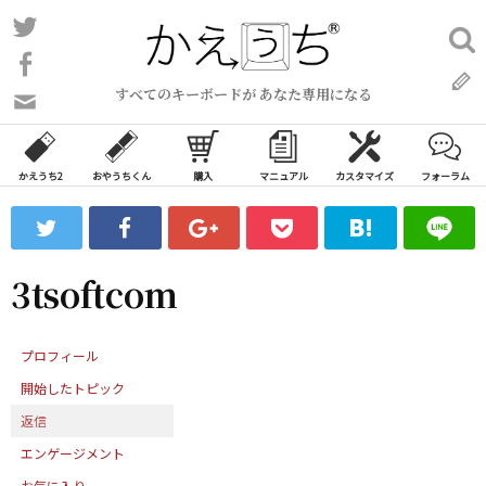
コ
Twitter
検
ン
索:
Facebook
テ
すべてのキーボードが あなた専用になる
ン
問
い
ツ
合
へ
わ
かえうち2
おやうちくん
購入
マニュアル
カスタマイズ
フォーラム
ス
せ
キ
フ
ッ
ォ
ー
プ
3tsoftcom
ム
プロフィール
開始したトピック
返信
エンゲージメント
お気に入り