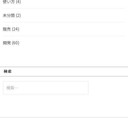
使い方
(4)
未分類
(2)
販売
(24)
開発
(60)
検索
検
索: