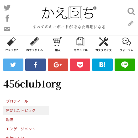
コ
Twitter
検
ン
索:
Facebook
テ
すべてのキーボードが あなた専用になる
ン
問
い
ツ
合
へ
わ
かえうち2
おやうちくん
購入
マニュアル
カスタマイズ
フォーラム
ス
せ
キ
フ
ッ
ォ
ー
プ
456club1org
ム
プロフィール
開始したトピック
返信
エンゲージメント
お気に入り