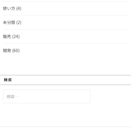
使い方
(4)
未分類
(2)
販売
(24)
開発
(60)
検索
検
索: