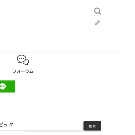
検
索:
ブ
ロ
グ
フォーラム
ピック