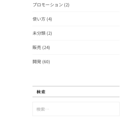
プロモーション
(2)
使い方
(4)
未分類
(2)
販売
(24)
開発
(60)
検索
検
索: