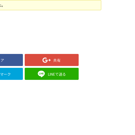
た。
ェア
共有
クマーク
LINEで送る