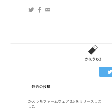
コ
Twitter
Facebook
問
ン
い
テ
合
ン
わ
ツ
せ
へ
フ
ス
ォ
キ
ー
ッ
かえうち2
ム
プ
最近の投稿
かえうちファームウェア 3.5 をリリースしま
した