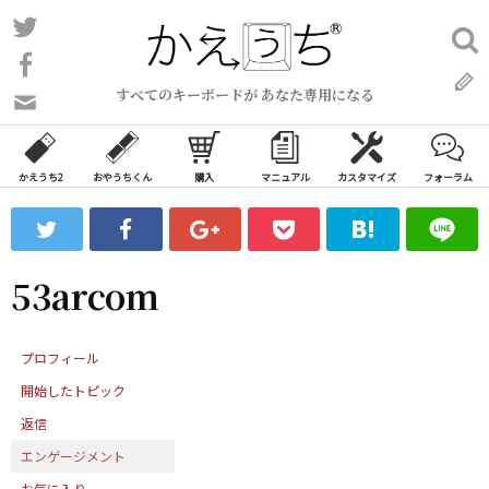
コ
Twitter
検
ン
索:
Facebook
テ
すべてのキーボードが あなた専用になる
ン
問
い
ツ
合
へ
わ
かえうち2
おやうちくん
購入
マニュアル
カスタマイズ
フォーラム
ス
せ
キ
フ
ッ
ォ
ー
プ
53arcom
ム
プロフィール
開始したトピック
返信
エンゲージメント
お気に入り