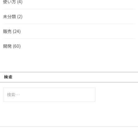
使い方
(4)
未分類
(2)
販売
(24)
開発
(60)
検索
検
索: