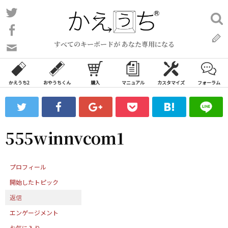
コ
Twitter
検
ン
索:
Facebook
テ
すべてのキーボードが あなた専用になる
ン
問
い
ツ
合
へ
わ
かえうち2
おやうちくん
購入
マニュアル
カスタマイズ
フォーラム
ス
せ
キ
フ
ッ
ォ
ー
プ
555winnvcom1
ム
プロフィール
開始したトピック
返信
エンゲージメント
お気に入り