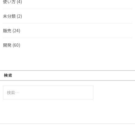
使い方
(4)
未分類
(2)
販売
(24)
開発
(60)
検索
検
索: