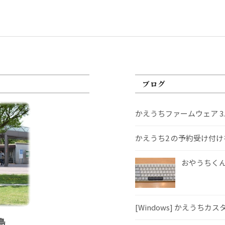
ブログ
かえうちファームウェア 3
かえうち2 の予約受け付
おやうちくんS
[Windows] かえうちカ
島