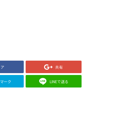
ェア
共有
クマーク
LINEで送る