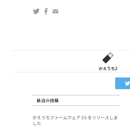
コ
Twitter
Facebook
問
ン
い
テ
合
ン
わ
ツ
せ
へ
フ
ス
ォ
キ
ー
ッ
かえうち2
ム
プ
最近の投稿
かえうちファームウェア 3.5 をリリースしま
した