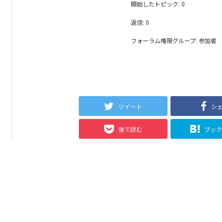
開始したトピック: 0
返信: 0
フォーラム権限グループ: 参加者
ツイート
シ
後で読む
ブッ