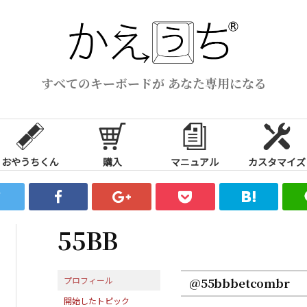
すべてのキーボードが あなた専用になる
おやうちくん
購入
マニュアル
カスタマイズ
55BB
プロフィール
@55bbbetcombr
開始したトピック