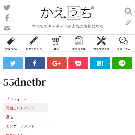
コ
Twitter
検
ン
索:
Facebook
テ
すべてのキーボードが あなた専用になる
ン
問
い
ツ
合
へ
わ
かえうち2
おやうちくん
購入
マニュアル
カスタマイズ
フォーラム
ス
せ
キ
フ
ッ
ォ
ー
プ
55dnetbr
ム
プロフィール
開始したトピック
返信
エンゲージメント
お気に入り