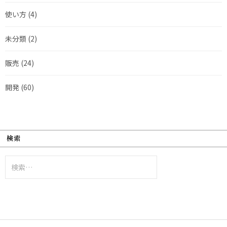
使い方
(4)
未分類
(2)
販売
(24)
開発
(60)
検索
検
索: