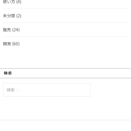
使い方
(4)
未分類
(2)
販売
(24)
開発
(60)
検索
検
索: