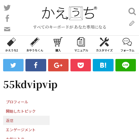
コ
Twitter
検
ン
索:
Facebook
テ
すべてのキーボードが あなた専用になる
ン
問
い
ツ
合
へ
わ
かえうち2
おやうちくん
購入
マニュアル
カスタマイズ
フォーラム
ス
せ
キ
フ
ッ
ォ
ー
プ
55kdvipvip
ム
プロフィール
開始したトピック
返信
エンゲージメント
お気に入り