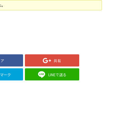
た。
ェア
共有
クマーク
LINEで送る