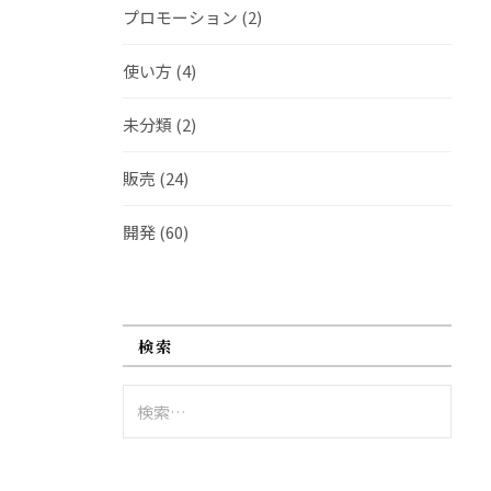
プロモーション
(2)
使い方
(4)
未分類
(2)
販売
(24)
開発
(60)
検索
検
索: