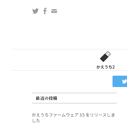
コ
Twitter
Facebook
問
ン
い
テ
合
ン
わ
ツ
せ
へ
フ
ス
ォ
キ
ー
ッ
かえうち2
ム
プ
最近の投稿
かえうちファームウェア 3.5 をリリースしま
した