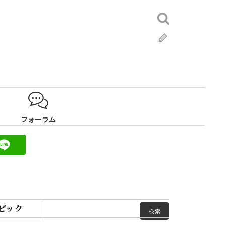
検
索:
ブ
ロ
グ
フォーラム
ピック