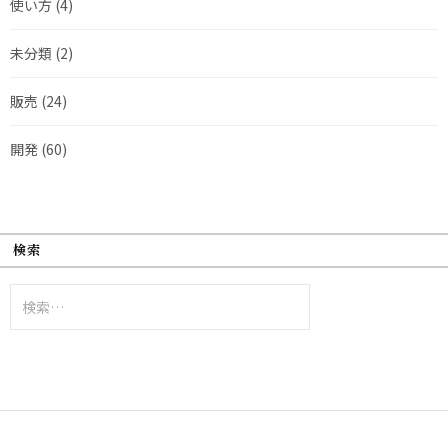
使い方
(4)
未分類
(2)
販売
(24)
開発
(60)
検索
検
索: