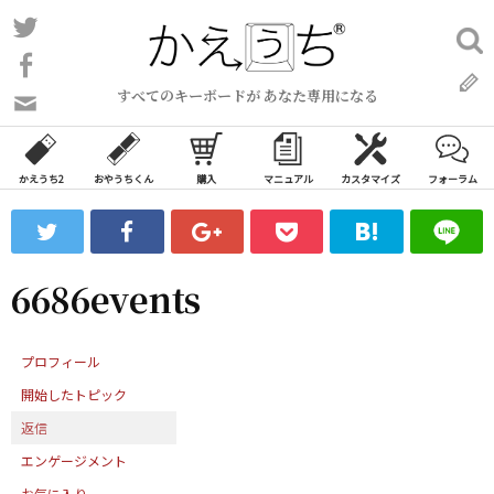
コ
Twitter
検
ン
索:
Facebook
テ
すべてのキーボードが あなた専用になる
ン
問
い
ツ
合
へ
わ
かえうち2
おやうちくん
購入
マニュアル
カスタマイズ
フォーラム
ス
せ
キ
フ
ッ
ォ
ー
プ
6686events
ム
プロフィール
開始したトピック
返信
エンゲージメント
お気に入り