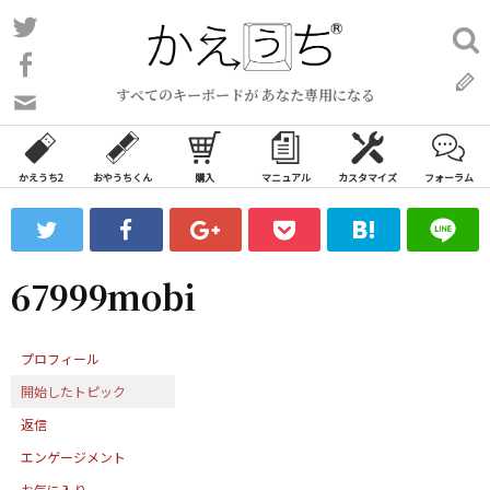
コ
Twitter
検
ン
索:
Facebook
テ
すべてのキーボードが あなた専用になる
ン
問
い
ツ
合
へ
わ
かえうち2
おやうちくん
購入
マニュアル
カスタマイズ
フォーラム
ス
せ
キ
フ
ッ
ォ
ー
プ
67999mobi
ム
プロフィール
開始したトピック
返信
エンゲージメント
お気に入り