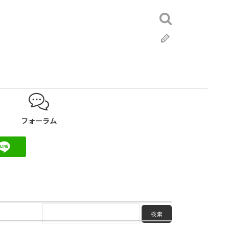
検
索:
ブ
ロ
グ
フォーラム