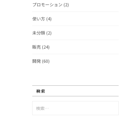
プロモーション
(2)
使い方
(4)
未分類
(2)
販売
(24)
開発
(60)
検索
検
索: