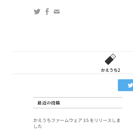
コ
Twitter
Facebook
問
ン
い
テ
合
ン
わ
ツ
せ
へ
フ
ス
ォ
キ
ー
ッ
かえうち2
ム
プ
最近の投稿
かえうちファームウェア 3.5 をリリースしま
した