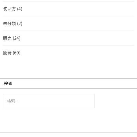
使い方
(4)
未分類
(2)
販売
(24)
開発
(60)
検索
検
索: