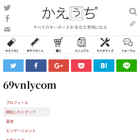
コ
Twitter
検
ン
索:
Facebook
テ
すべてのキーボードが あなた専用になる
ン
問
い
ツ
合
へ
わ
かえうち2
おやうちくん
購入
マニュアル
カスタマイズ
フォーラム
ス
せ
キ
フ
ッ
ォ
ー
プ
69vnlycom
ム
プロフィール
開始したトピック
返信
エンゲージメント
お気に入り