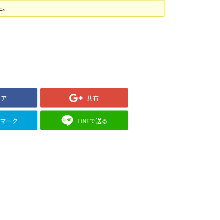
た。
ェア
共有
クマーク
LINEで送る