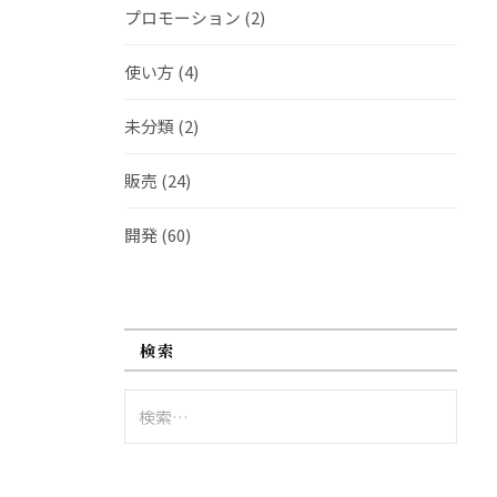
プロモーション
(2)
使い方
(4)
未分類
(2)
販売
(24)
開発
(60)
検索
検
索: