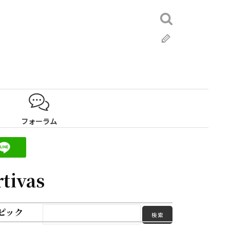
検
索:
ブ
ロ
グ
フォーラム
tivas
ピック