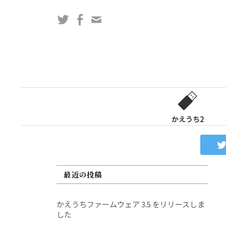
コ
Twitter
Facebook
問
ン
い
テ
合
ン
わ
ツ
せ
へ
フ
ス
ォ
キ
ー
ッ
かえうち2
ム
プ
最近の投稿
かえうちファームウェア 3.5 をリリースしま
した