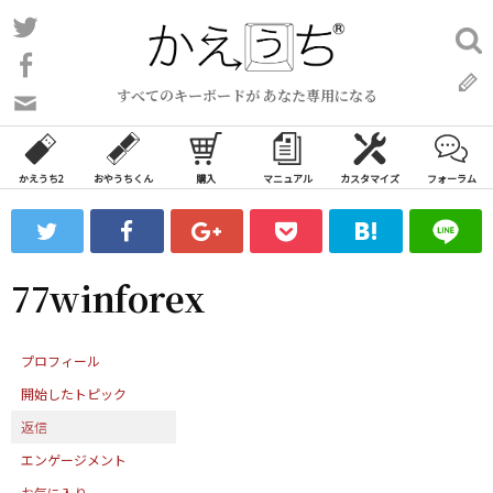
コ
Twitter
検
ン
索:
Facebook
テ
すべてのキーボードが あなた専用になる
ン
問
い
ツ
合
へ
わ
かえうち2
おやうちくん
購入
マニュアル
カスタマイズ
フォーラム
ス
せ
キ
フ
ッ
ォ
ー
プ
77winforex
ム
プロフィール
開始したトピック
返信
エンゲージメント
お気に入り