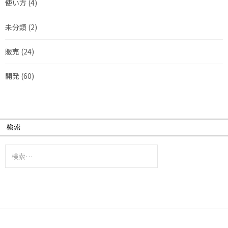
使い方
(4)
未分類
(2)
販売
(24)
開発
(60)
検索
検
索: