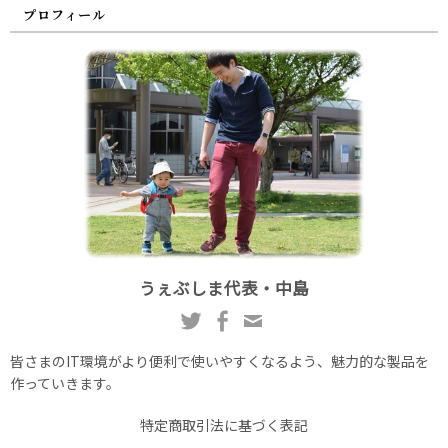
プロフィール
うぇぶしま代表・中島
皆さまのIT環境がより便利で使いやすくなるよう、魅力的な製品を
作っていきます。
特定商取引法に基づく表記