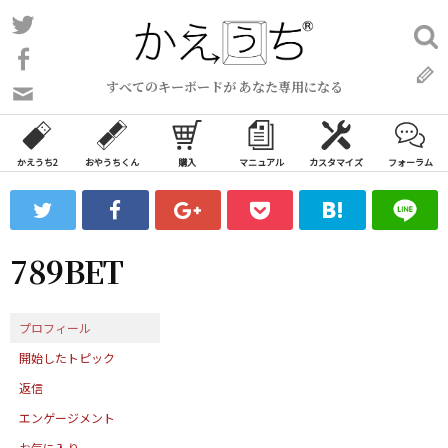
コ
Twitter
検
ン
索:
Facebook
テ
すべてのキーボードが あなた専用になる
ン
問
い
ツ
合
へ
わ
かえうち2
おやうちくん
購入
マニュアル
カスタマイズ
フォーラム
ス
せ
キ
フ
ッ
ォ
ー
プ
789BET
ム
プロフィール
開始したトピック
返信
エンゲージメント
お気に入り