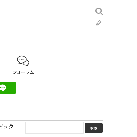
検
索:
ブ
ロ
グ
フォーラム
ピック