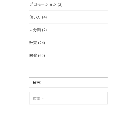
プロモーション
(2)
使い方
(4)
未分類
(2)
販売
(24)
開発
(60)
検索
検
索: