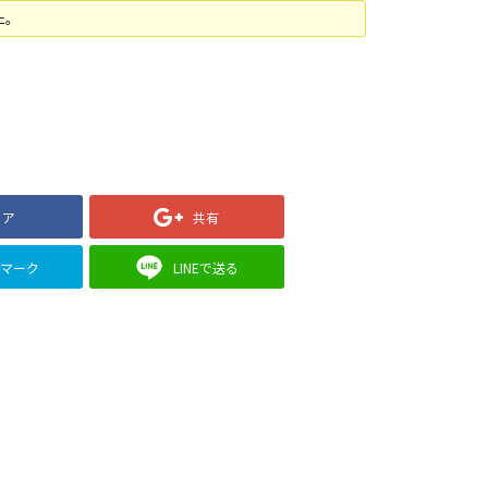
た。
ェア
共有
クマーク
LINEで送る