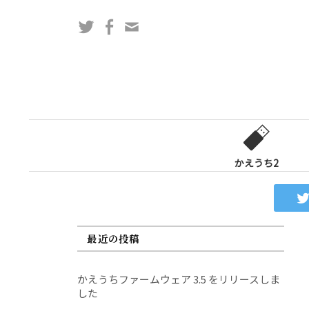
コ
Twitter
Facebook
問
ン
い
テ
合
ン
わ
ツ
せ
へ
フ
ス
ォ
キ
ー
ッ
かえうち2
ム
プ
最近の投稿
かえうちファームウェア 3.5 をリリースしま
した