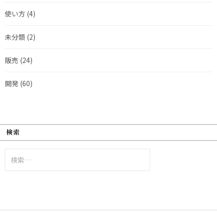
使い方
(4)
未分類
(2)
販売
(24)
開発
(60)
検索
検
索: