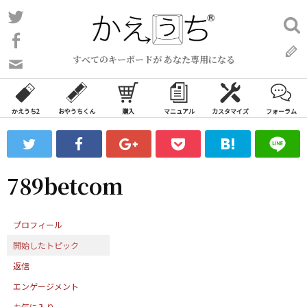
コ
Twitter
検
ン
索:
Facebook
テ
すべてのキーボードが あなた専用になる
ン
問
い
ツ
合
へ
わ
かえうち2
おやうちくん
購入
マニュアル
カスタマイズ
フォーラム
ス
せ
キ
フ
ッ
ォ
ー
プ
789betcom
ム
プロフィール
開始したトピック
返信
エンゲージメント
お気に入り