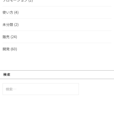
使い方
(4)
未分類
(2)
販売
(24)
開発
(60)
検索
検
索: