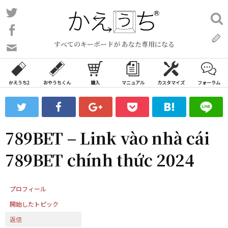
コ
Twitter
検
ン
索:
Facebook
テ
すべてのキーボードが あなた専用になる
ン
問
い
ツ
合
へ
わ
かえうち2
おやうちくん
購入
マニュアル
カスタマイズ
フォーラム
ス
せ
キ
フ
ッ
ォ
ー
プ
789BET – Link vào nhà cái
ム
789BET chính thức 2024
プロフィール
開始したトピック
返信