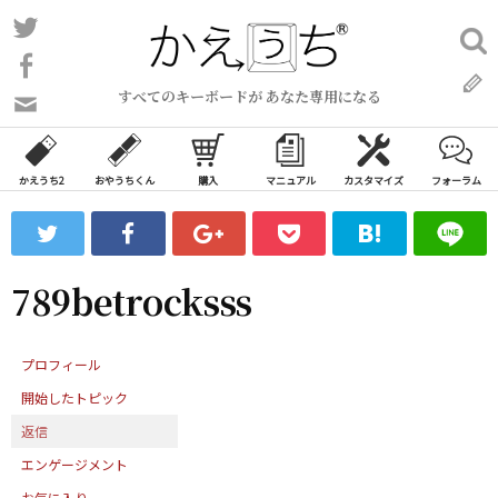
コ
Twitter
検
ン
索:
Facebook
テ
すべてのキーボードが あなた専用になる
ン
問
い
ツ
合
へ
わ
かえうち2
おやうちくん
購入
マニュアル
カスタマイズ
フォーラム
ス
せ
キ
フ
ッ
ォ
ー
プ
789betrocksss
ム
プロフィール
開始したトピック
返信
エンゲージメント
お気に入り