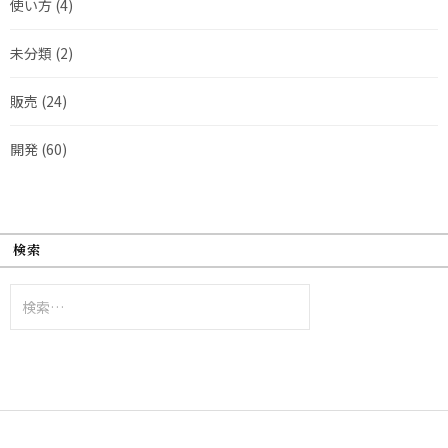
使い方
(4)
未分類
(2)
販売
(24)
開発
(60)
検索
検
索: