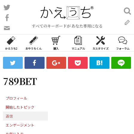
コ
Twitter
検
ン
索:
Facebook
テ
すべてのキーボードが あなた専用になる
ン
問
い
ツ
合
へ
わ
かえうち2
おやうちくん
購入
マニュアル
カスタマイズ
フォーラム
ス
せ
キ
フ
ッ
ォ
ー
プ
789BET
ム
プロフィール
開始したトピック
返信
エンゲージメント
お気に入り