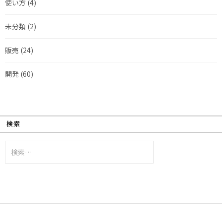
使い方
(4)
未分類
(2)
販売
(24)
開発
(60)
検索
検
索: