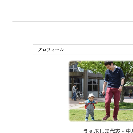
プロフィール
うぇぶしま代表・中