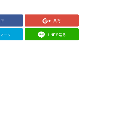
ェア
共有
クマーク
LINEで送る