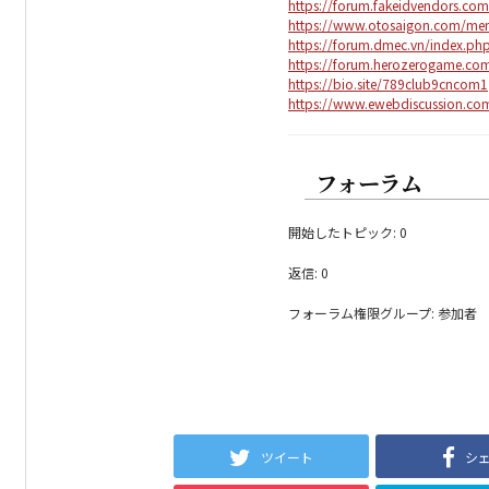
https://forum.fakeidvendors.co
https://www.otosaigon.com/me
https://forum.dmec.vn/index.
https://forum.herozerogame.co
https://bio.site/789club9cncom1
https://www.ewebdiscussion.c
フォーラム
開始したトピック: 0
返信: 0
フォーラム権限グループ: 参加者
ツイート
シ