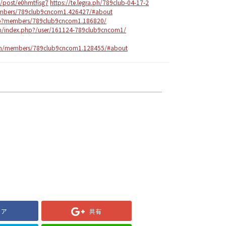
m/post/e0hmtfisg7
https://te.legra.ph/789club-04-17-2
mbers/789club9cncom1.426427/#about
php?members/789club9cncom1.186820/
m/index.php?/user/161124-789club9cncom1/
om/members/789club9cncom1.128455/#about
ェア
共有