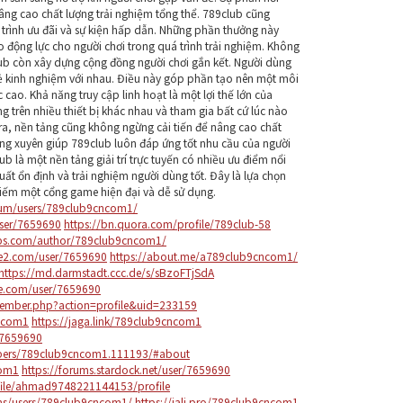
âng cao chất lượng trải nghiệm tổng thể. 789club cũng
trình ưu đãi và sự kiện hấp dẫn. Những phần thưởng này
o động lực cho người chơi trong quá trình trải nghiệm. Không
9club còn xây dựng cộng đồng người chơi gắn kết. Người dùng
 sẻ kinh nghiệm với nhau. Điều này góp phần tạo nên một môi
c cao. Khả năng truy cập linh hoạt là một lợi thế lớn của
g trên nhiều thiết bị khác nhau và tham gia bất cứ lúc nào
i ra, nền tảng cũng không ngừng cải tiến để nâng cao chất
ờng xuyên giúp 789club luôn đáp ứng tốt nhu cầu của người
ub là một nền tảng giải trí trực tuyến có nhiều ưu điểm nổi
uất ổn định và trải nghiệm người dùng tốt. Đây là lựa chọn
iếm một cổng game hiện đại và dễ sử dụng.
rum/users/789club9cncom1/
user/7659690
https://bn.quora.com/profile/789club-58
jobs.com/author/789club9cncom1/
ire2.com/user/7659690
https://about.me/a789club9cncom1/
https://md.darmstadt.ccc.de/s/sBzoFTjSdA
re.com/user/7659690
member.php?action=profile&uid=233159
cncom1
https://jaga.link/789club9cncom1
/7659690
bers/789club9cncom1.111193/#about
com1
https://forums.stardock.net/user/7659690
file/ahmad9748221144153/profile
ms/users/789club9cncom1/
https://jali.pro/789club9cncom1