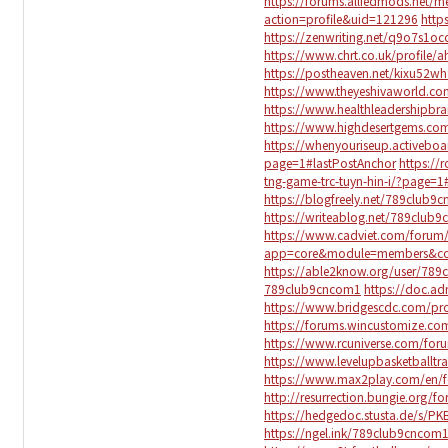
https://forums.alliedmods.net
action=profile&uid=121296
http
https://zenwriting.net/q9o7s1occ
https://www.chrt.co.uk/profile
https://postheaven.net/kixu52w
https://www.theyeshivaworld.c
https://www.healthleadershipbr
https://www.highdesertgems.co
https://whenyouriseup.activeboa
page=1#lastPostAnchor
https://
tng-game-trc-tuyn-hin-i/?page=1
https://blogfreely.net/789club
https://writeablog.net/789club
https://www.cadviet.com/forum
app=core&module=members&contr
https://able2know.org/user/78
789club9cncom1
https://doc.a
https://www.bridgescdc.com/pr
https://forums.wincustomize.co
https://www.rcuniverse.com/fo
https://www.levelupbasketballt
https://www.max2play.com/en/
http://resurrection.bungie.org/
https://hedgedoc.stusta.de/s/P
https://ngel.ink/789club9cncom