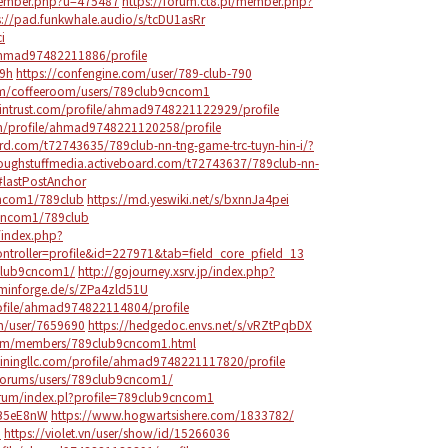
/member.php?u=475487
https://forum.ct8.pl/member.php?
s://pad.funkwhale.audio/s/tcDU1asRr
i
/ahmad97482211886/profile
h9h
https://confengine.com/user/789-club-790
om/coffeeroom/users/789club9cncom1
aintrust.com/profile/ahmad9748221122929/profile
m/profile/ahmad9748221120258/profile
rd.com/t72743635/789club-nn-tng-game-trc-tuyn-hin-i/?
roughstuffmedia.activeboard.com/t72743637/789club-nn-
#lastPostAnchor
9cncom1/789club
https://md.yeswiki.net/s/bxnnJa4pei
9cncom1/789club
/index.php?
oller=profile&id=227971&tab=field_core_pfield_13
9club9cncom1/
http://gojourney.xsrv.jp/index.php?
dminforge.de/s/ZPa4zld51U
ofile/ahmad974822114804/profile
m/user/7659690
https://hedgedoc.envs.net/s/vRZtPqbDX
rum/members/789club9cncom1.html
rainingllc.com/profile/ahmad9748221117820/profile
forums/users/789club9cncom1/
forum/index.pl?profile=789club9cncom1
KB5eE8nW
https://www.hogwartsishere.com/1833782/
1
https://violet.vn/user/show/id/15266036