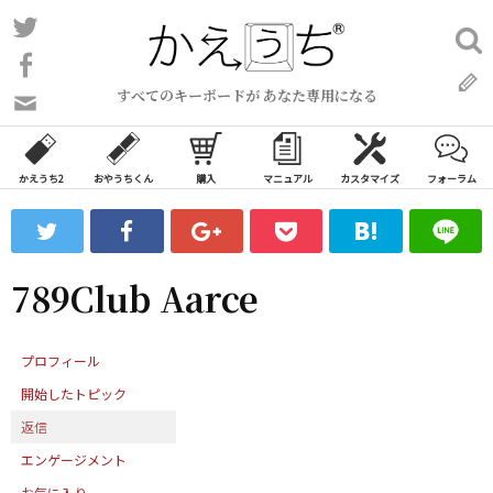
コ
Twitter
検
ン
索:
Facebook
テ
すべてのキーボードが あなた専用になる
ン
問
い
ツ
合
へ
わ
かえうち2
おやうちくん
購入
マニュアル
カスタマイズ
フォーラム
ス
せ
キ
フ
ッ
ォ
ー
プ
789Club Aarce
ム
プロフィール
開始したトピック
返信
エンゲージメント
お気に入り