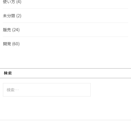
使い方
(4)
未分類
(2)
販売
(24)
開発
(60)
検索
検
索: