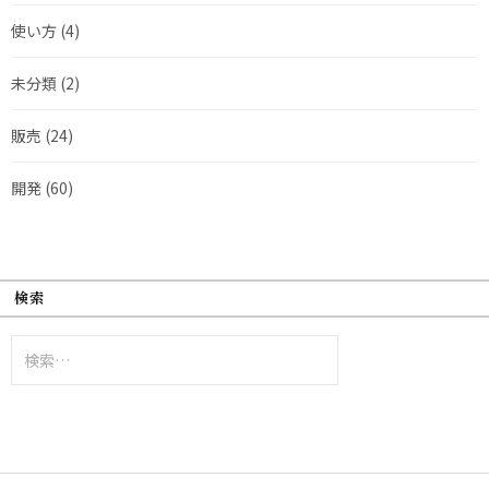
使い方
(4)
未分類
(2)
販売
(24)
開発
(60)
検索
検
索: