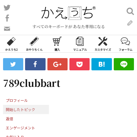
コ
Twitter
検
ン
索:
Facebook
テ
すべてのキーボードが あなた専用になる
ン
問
い
ツ
合
へ
わ
かえうち2
おやうちくん
購入
マニュアル
カスタマイズ
フォーラム
ス
せ
キ
フ
ッ
ォ
ー
プ
789clubbart
ム
プロフィール
開始したトピック
返信
エンゲージメント
お気に入り