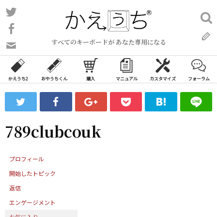
コ
Twitter
検
ン
索:
Facebook
テ
すべてのキーボードが あなた専用になる
ン
問
い
ツ
合
へ
わ
かえうち2
おやうちくん
購入
マニュアル
カスタマイズ
フォーラム
ス
せ
キ
フ
ッ
ォ
ー
プ
789clubcouk
ム
プロフィール
開始したトピック
返信
エンゲージメント
お気に入り