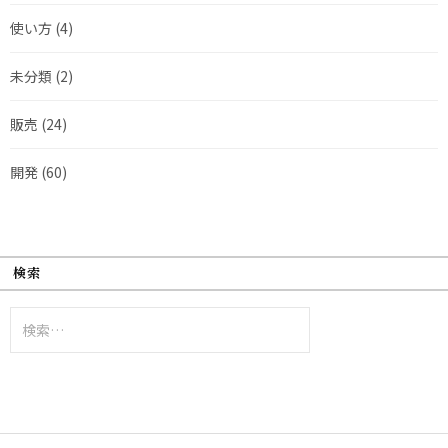
使い方
(4)
未分類
(2)
販売
(24)
開発
(60)
検索
検
索: