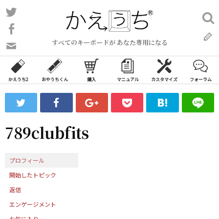
コ
Twitter
検
ン
索:
Facebook
テ
すべてのキーボードが あなた専用になる
ン
問
い
ツ
合
へ
わ
かえうち2
おやうちくん
購入
マニュアル
カスタマイズ
フォーラム
ス
せ
キ
フ
ッ
ォ
ー
プ
789clubfits
ム
プロフィール
開始したトピック
返信
エンゲージメント
お気に入り