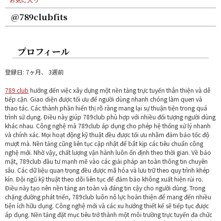
@789clubfits
プロフィール
登録日: 7ヶ月、 3週前
789 club
hướng đến việc xây dựng một nền tảng trực tuyến thân thiện và dễ
tiếp cận. Giao diện được tối ưu để người dùng nhanh chóng làm quen và
thao tác. Các thành phần hiển thị rõ ràng mang lại sự thuận tiện trong quá
trình sử dụng. Điều này giúp 789club phù hợp với nhiều đối tượng người dùng
khác nhau. Công nghệ mà 789club áp dụng cho phép hệ thống xử lý nhanh
và chính xác. Mọi hoạt động kỹ thuật đều được tối ưu nhằm đảm bảo tốc độ
mượt mà. Nền tảng cũng liên tục cập nhật để bắt kịp các tiêu chuẩn công
nghệ mới. Nhờ vậy, chất lượng vận hành luôn ổn định theo thời gian. Về bảo
mật, 789club đầu tư mạnh mẽ vào các giải pháp an toàn thông tin chuyên
sâu. Các dữ liệu quan trọng đều được mã hóa và lưu trữ theo quy trình khép
kín. Đội ngũ kỹ thuật theo dõi liên tục để đảm bảo không xuất hiện rủi ro.
Điều này tạo nên nền tảng an toàn và đáng tin cậy cho người dùng. Trong
chặng đường phát triển, 789club luôn nỗ lực hoàn thiện để mang đến nhiều
tiện ích hữu dụng. Công nghệ mới và các xu hướng thiết kế sẽ tiếp tục được
áp dụng. Nền tảng đặt mục tiêu trở thành một môi trường trực tuyến đa chức