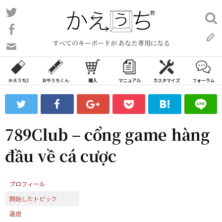
コ
Twitter
検
ン
索:
Facebook
テ
すべてのキーボードが あなた専用になる
ン
問
い
ツ
合
へ
わ
かえうち2
おやうちくん
購入
マニュアル
カスタマイズ
フォーラム
ス
せ
キ
フ
ッ
ォ
ー
プ
789Club – cổng game hàng
ム
đầu về cá cược
プロフィール
開始したトピック
返信