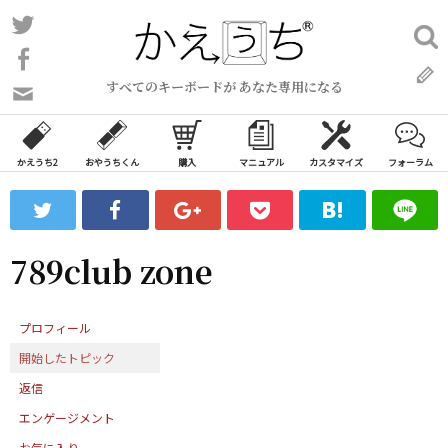
コ
Twitter
検
ン
索:
Facebook
テ
すべてのキーボードが あなた専用になる
ン
問
い
ツ
合
へ
わ
かえうち2
おやうちくん
購入
マニュアル
カスタマイズ
フォーラム
ス
せ
キ
フ
ッ
ォ
ー
プ
789club zone
ム
プロフィール
開始したトピック
返信
エンゲージメント
お気に入り