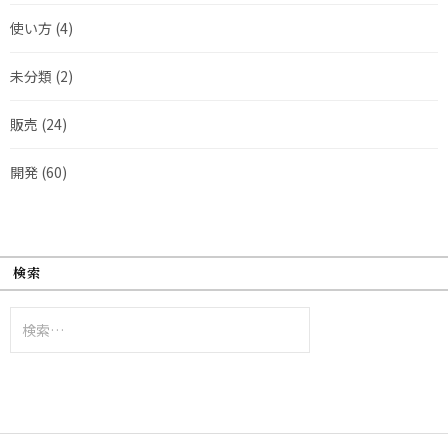
使い方
(4)
未分類
(2)
販売
(24)
開発
(60)
検索
検
索: