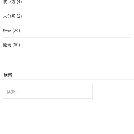
使い方
(4)
未分類
(2)
販売
(24)
開発
(60)
検索
検
索: