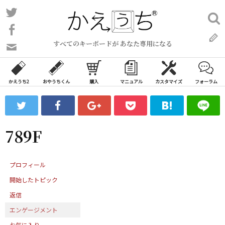
コ
Twitter
検
ン
索:
Facebook
テ
すべてのキーボードが あなた専用になる
ン
問
い
ツ
合
へ
わ
かえうち2
おやうちくん
購入
マニュアル
カスタマイズ
フォーラム
ス
せ
キ
フ
ッ
ォ
ー
プ
789F
ム
プロフィール
開始したトピック
返信
エンゲージメント
お気に入り