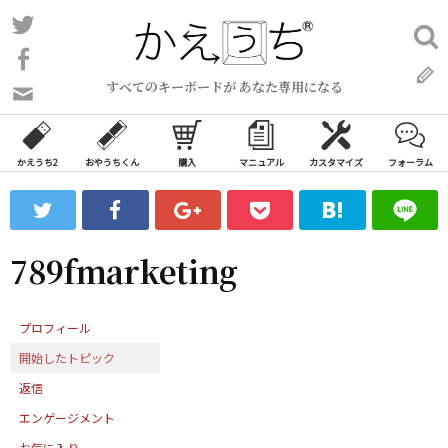
コ
Twitter
検
ン
索:
Facebook
テ
すべてのキーボードが あなた専用になる
ン
問
い
ツ
合
へ
わ
かえうち2
おやうちくん
購入
マニュアル
カスタマイズ
フォーラム
ス
せ
キ
フ
ッ
ォ
ー
プ
789fmarketing
ム
プロフィール
開始したトピック
返信
エンゲージメント
お気に入り