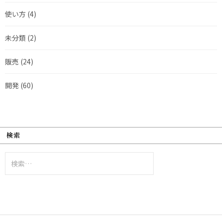
使い方
(4)
未分類
(2)
販売
(24)
開発
(60)
検索
検
索: