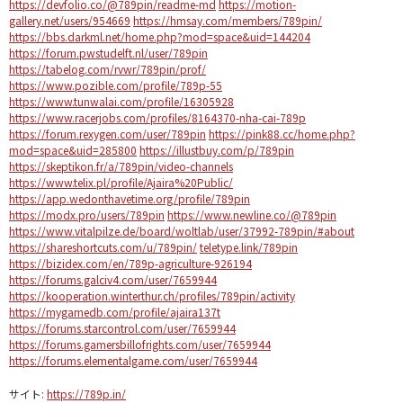
https://devfolio.co/@789pin/readme-md
https://motion-
gallery.net/users/954669
https://hmsay.com/members/789pin/
https://bbs.darkml.net/home.php?mod=space&uid=144204
https://forum.pwstudelft.nl/user/789pin
https://tabelog.com/rvwr/789pin/prof/
https://www.pozible.com/profile/789p-55
https://www.tunwalai.com/profile/16305928
https://www.racerjobs.com/profiles/8164370-nha-cai-789p
https://forum.rexygen.com/user/789pin
https://pink88.cc/home.php?
mod=space&uid=285800
https://illustbuy.com/p/789pin
https://skeptikon.fr/a/789pin/video-channels
https://www.telix.pl/profile/Ajaira%20Public/
https://app.wedonthavetime.org/profile/789pin
https://modx.pro/users/789pin
https://www.newline.co/@789pin
https://www.vitalpilze.de/board/woltlab/user/37992-789pin/#about
https://shareshortcuts.com/u/789pin/
teletype.link/789pin
https://bizidex.com/en/789p-agriculture-926194
https://forums.galciv4.com/user/7659944
https://kooperation.winterthur.ch/profiles/789pin/activity
https://mygamedb.com/profile/ajaira137t
https://forums.starcontrol.com/user/7659944
https://forums.gamersbillofrights.com/user/7659944
https://forums.elementalgame.com/user/7659944
サイト:
https://789p.in/