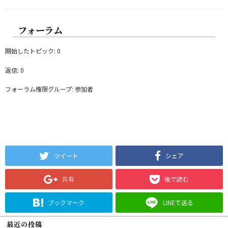
フォーラム
開始したトピック: 0
返信: 0
フォーラム権限グループ: 参加者
ツイート
シェア
共有
後で読む
ブックマーク
LINEで送る
最近の投稿