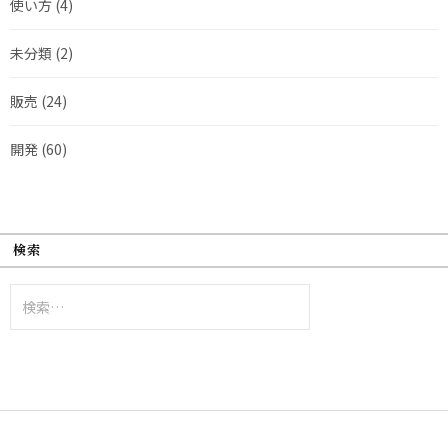
使い方
(4)
未分類
(2)
販売
(24)
開発
(60)
検索
検
索: