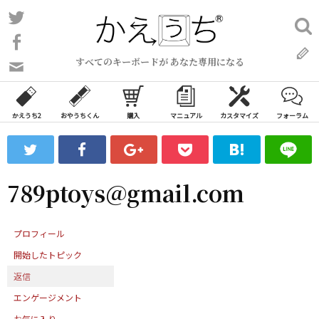
コ
Twitter
検
ン
索:
Facebook
テ
すべてのキーボードが あなた専用になる
ン
問
い
ツ
合
へ
わ
かえうち2
おやうちくん
購入
マニュアル
カスタマイズ
フォーラム
ス
せ
キ
フ
ッ
ォ
ー
プ
789ptoys@gmail.com
ム
プロフィール
開始したトピック
返信
エンゲージメント
お気に入り