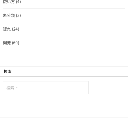
使い方
(4)
未分類
(2)
販売
(24)
開発
(60)
検索
検
索: