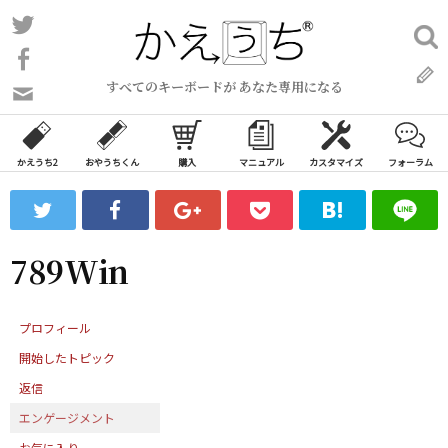
コ
Twitter
検
ン
索:
Facebook
テ
すべてのキーボードが あなた専用になる
ン
問
い
ツ
合
へ
わ
かえうち2
おやうちくん
購入
マニュアル
カスタマイズ
フォーラム
ス
せ
キ
フ
ッ
ォ
ー
プ
789Win
ム
プロフィール
開始したトピック
返信
エンゲージメント
お気に入り