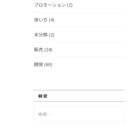
プロモーション
(2)
使い方
(4)
未分類
(2)
販売
(24)
開発
(60)
検索
検
索: