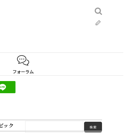
検
索:
ブ
ロ
グ
フォーラム
ピック