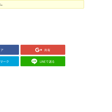
た。
ェア
共有
クマーク
LINEで送る