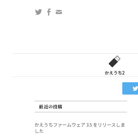
コ
Twitter
Facebook
問
ン
い
テ
合
ン
わ
ツ
せ
へ
フ
ス
ォ
キ
ー
ッ
かえうち2
ム
プ
最近の投稿
かえうちファームウェア 3.5 をリリースしま
した