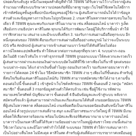
ปลอดภัยระดับสูง หนึ่งในเหตุผลสำคัญที่ทำให้ 78WIN ได้รับความไว้วางใจจากผู้เล่น
จำนวนมากคือระบบรักษาความปลอดภัยที่มีมาตรฐานสูง เว็บไซต์ใช้เทคโนโลยีการ
เข้ารหัสข้อมูลขั้นสูงเพื่อปกป้องข้อมูลของผู้ใช้งาน ผู้เล่นจึงสามารถมั่นใจได้ว่าข้อมูล
ส่วนตัวและข้อมูลทางการเงินจะไม่ถูกเปิดเผย 2. เกมคาสิโนหลากหลายครบจบในเว็บ
เดียว ที่ 78WIN คุณจะพบกับเกมคาสิโนมากมาย เช่น สล็อตออนไลน์ บาคาร่า รูเล็ต
เสือมังกร เกมยิงปลา คาสิโนสด ทุกเกมได้รับการพัฒนาโดยผู้ให้บริการชั้นนำ ทำให้
กราฟิกสวยงาม เล่นง่าย และมีระบบที่เสถียร 3. รองรับการเล่นผ่านมือถือทุกระบบ อีก
หนึ่งจุดเด่นของ 78WIN คือรองรับการเล่นผ่านมือถืออย่างสมบูรณ์ ไม่ว่าจะเป็นระบบ
iOS หรือ Android ผู้เล่นสามารถเข้าเล่นผ่านเบราว์เซอร์ได้ทันทีโดยไม่ต้อง
ดาวน์โหลดแอปพลิเคชัน ทำให้สะดวกต่อการเล่นทุกที่ทุกเวลา 4. ระบบฝาก–ถอน
อัตโนมัติ รวดเร็วทันใจ การทำธุรกรรมที่ 78WIN ถูกออกแบบมาให้สะดวกและรวดเร็ว
ผู้เล่นสามารถฝากและถอนเงินผ่านระบบอัตโนมัติที่ใช้เวลาเพียงไม่กี่นาที จุดเด่นของ
ระบบฝาก–ถอน ได้แก่ ฝากเงินขั้นต่ำไม่สูง ถอนเงินรวดเร็ว รองรับหลายธนาคาร ทำ
รายการได้ตลอด 24 ชั่วโมง วิธีสมัครสมาชิก 78WIN ง่าย ๆ เพียงไม่กี่ขั้นตอน สำหรับผู้
ที่สนใจเริ่มต้นเล่นคาสิโนออนไลน์กับ 78WIN สามารถสมัครสมาชิกได้ง่าย ๆ ตามขั้น
ตอนต่อไปนี้ ขั้นตอนที่ 1 เข้าสู่หน้าเว็บไซต์หลักของ 78WIN ขั้นตอนที่ 2 กดปุ่ม “สมัคร
สมาชิก” ขั้นตอนที่ 3 กรอกข้อมูลส่วนตัวให้ครบถ้วน เช่น ชื่อผู้ใช้งาน รหัสผ่าน
หมายเลขโทรศัพท์ บัญชีธนาคาร ขั้นตอนที่ 4 ยืนยันข้อมูลและเข้าสู่ระบบ หลังจาก
สมัครเสร็จแล้ว ผู้เล่นสามารถฝากเงินและเริ่มเล่นเกมได้ทันที เกมยอดนิยมบน 78WIN
ที่ผู้เล่นไม่ควรพลาด สล็อตออนไลน์ เกมสล็อตถือเป็นเกมยอดนิยมอันดับหนึ่งในคาสิโน
ออนไลน์ ด้วยรูปแบบการเล่นที่ง่าย สนุก และมีโอกาสชนะรางวัลใหญ่ ที่ 78WIN มีเกม
สล็อตให้เลือกหลายร้อยเกม พร้อมโบนัสและฟีเจอร์พิเศษมากมาย บาคาร่าออนไลน์
บาคาร่าเป็นเกมคาสิโนที่ได้รับความนิยมอย่างมากในหมู่ผู้เล่นชาวไทย เกมนี้เล่นง่าย
ใช้เวลาไม่นาน และมีโอกาสทำกำไรได้ดี ระบบของ 78WIN ทำให้การเล่นบาคาร่า
เป็นไปอย่างลื่นไหล ไม่มีสะดุด คาสิโนสด สำหรับผู้เล่นที่ต้องการบรรยากาศเหมือนอยู่