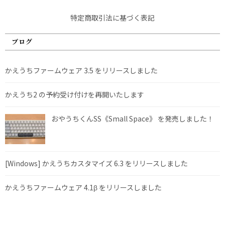
特定商取引法に基づく表記
ブログ
かえうちファームウェア 3.5 をリリースしました
かえうち2 の予約受け付けを再開いたします
おやうちくんSS《Small Space》 を発売しました！
[Windows] かえうちカスタマイズ 6.3 をリリースしました
かえうちファームウェア 4.1β をリリースしました