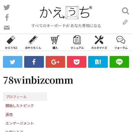
コ
Twitter
検
ン
索:
Facebook
テ
すべてのキーボードが あなた専用になる
ン
問
い
ツ
合
へ
わ
かえうち2
おやうちくん
購入
マニュアル
カスタマイズ
フォーラム
ス
せ
キ
フ
ッ
ォ
ー
プ
78winbizcomm
ム
プロフィール
開始したトピック
返信
エンゲージメント
お気に入り