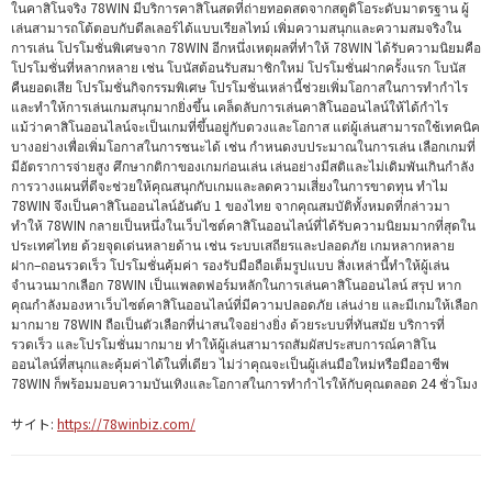
ในคาสิโนจริง 78WIN มีบริการคาสิโนสดที่ถ่ายทอดสดจากสตูดิโอระดับมาตรฐาน ผู้
เล่นสามารถโต้ตอบกับดีลเลอร์ได้แบบเรียลไทม์ เพิ่มความสนุกและความสมจริงใน
การเล่น โปรโมชั่นพิเศษจาก 78WIN อีกหนึ่งเหตุผลที่ทำให้ 78WIN ได้รับความนิยมคือ
โปรโมชั่นที่หลากหลาย เช่น โบนัสต้อนรับสมาชิกใหม่ โปรโมชั่นฝากครั้งแรก โบนัส
คืนยอดเสีย โปรโมชั่นกิจกรรมพิเศษ โปรโมชั่นเหล่านี้ช่วยเพิ่มโอกาสในการทำกำไร
และทำให้การเล่นเกมสนุกมากยิ่งขึ้น เคล็ดลับการเล่นคาสิโนออนไลน์ให้ได้กำไร
แม้ว่าคาสิโนออนไลน์จะเป็นเกมที่ขึ้นอยู่กับดวงและโอกาส แต่ผู้เล่นสามารถใช้เทคนิค
บางอย่างเพื่อเพิ่มโอกาสในการชนะได้ เช่น กำหนดงบประมาณในการเล่น เลือกเกมที่
มีอัตราการจ่ายสูง ศึกษากติกาของเกมก่อนเล่น เล่นอย่างมีสติและไม่เดิมพันเกินกำลัง
การวางแผนที่ดีจะช่วยให้คุณสนุกกับเกมและลดความเสี่ยงในการขาดทุน ทำไม
78WIN จึงเป็นคาสิโนออนไลน์อันดับ 1 ของไทย จากคุณสมบัติทั้งหมดที่กล่าวมา
ทำให้ 78WIN กลายเป็นหนึ่งในเว็บไซต์คาสิโนออนไลน์ที่ได้รับความนิยมมากที่สุดใน
ประเทศไทย ด้วยจุดเด่นหลายด้าน เช่น ระบบเสถียรและปลอดภัย เกมหลากหลาย
ฝาก–ถอนรวดเร็ว โปรโมชั่นคุ้มค่า รองรับมือถือเต็มรูปแบบ สิ่งเหล่านี้ทำให้ผู้เล่น
จำนวนมากเลือก 78WIN เป็นแพลตฟอร์มหลักในการเล่นคาสิโนออนไลน์ สรุป หาก
คุณกำลังมองหาเว็บไซต์คาสิโนออนไลน์ที่มีความปลอดภัย เล่นง่าย และมีเกมให้เลือก
มากมาย 78WIN ถือเป็นตัวเลือกที่น่าสนใจอย่างยิ่ง ด้วยระบบที่ทันสมัย บริการที่
รวดเร็ว และโปรโมชั่นมากมาย ทำให้ผู้เล่นสามารถสัมผัสประสบการณ์คาสิโน
ออนไลน์ที่สนุกและคุ้มค่าได้ในที่เดียว ไม่ว่าคุณจะเป็นผู้เล่นมือใหม่หรือมืออาชีพ
78WIN ก็พร้อมมอบความบันเทิงและโอกาสในการทำกำไรให้กับคุณตลอด 24 ชั่วโมง
サイト:
https://78winbiz.com/