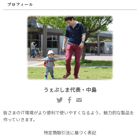
プロフィール
うぇぶしま代表・中島
皆さまのIT環境がより便利で使いやすくなるよう、魅力的な製品を
作っていきます。
特定商取引法に基づく表記