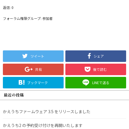
返信: 0
フォーラム権限グループ: 参加者
ツイート
シェア
共有
後で読む
ブックマーク
LINEで送る
最近の投稿
かえうちファームウェア 3.5 をリリースしました
かえうち2 の予約受け付けを再開いたします