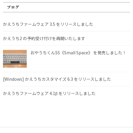
ブログ
かえうちファームウェア 3.5 をリリースしました
かえうち2 の予約受け付けを再開いたします
おやうちくんSS《Small Space》 を発売しました！
[Windows] かえうちカスタマイズ 6.3 をリリースしました
かえうちファームウェア 4.1β をリリースしました