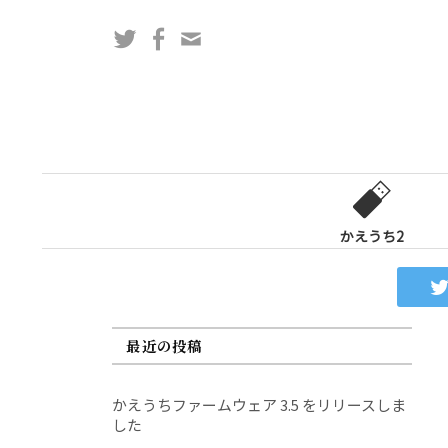
コ
Twitter
Facebook
問
ン
い
テ
合
ン
わ
ツ
せ
へ
フ
ス
ォ
キ
ー
ッ
かえうち2
ム
プ
最近の投稿
かえうちファームウェア 3.5 をリリースしま
した