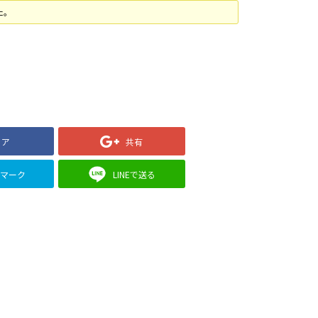
た。
ェア
共有
クマーク
LINEで送る