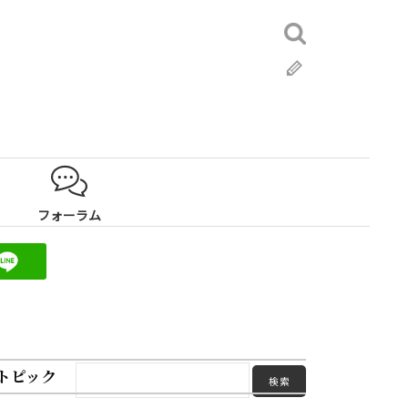
検
索:
ブ
ロ
グ
フォーラム
トピック