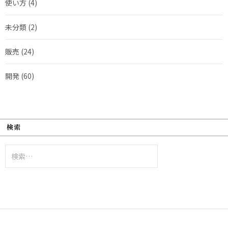
使い方
(4)
未分類
(2)
販売
(24)
開発
(60)
検索
検
索: