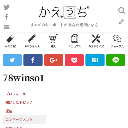
コ
Twitter
検
ン
索:
Facebook
テ
すべてのキーボードが あなた専用になる
ン
問
い
ツ
合
へ
わ
かえうち2
おやうちくん
購入
マニュアル
カスタマイズ
フォーラム
ス
せ
キ
フ
ッ
ォ
ー
プ
78winso1
ム
プロフィール
開始したトピック
返信
エンゲージメント
お気に入り