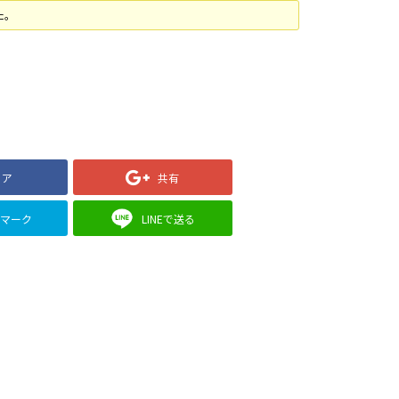
た。
ェア
共有
クマーク
LINEで送る