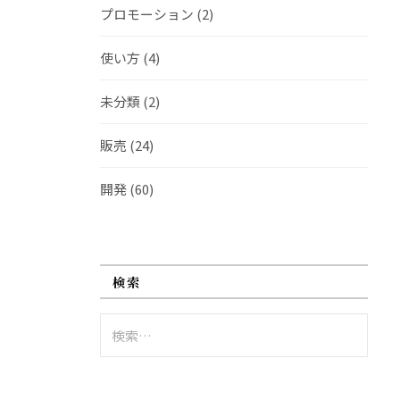
プロモーション
(2)
使い方
(4)
未分類
(2)
販売
(24)
開発
(60)
検索
検
索: