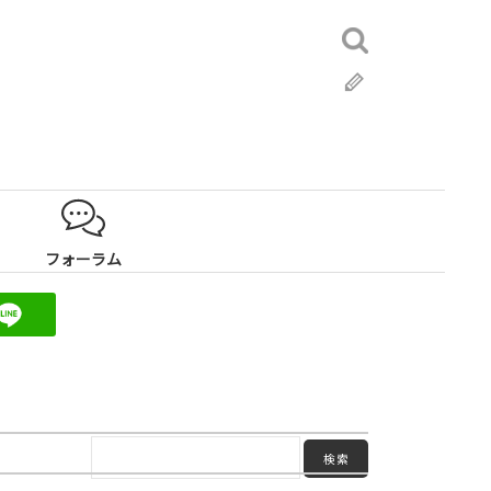
検
索:
ブ
ロ
グ
フォーラム