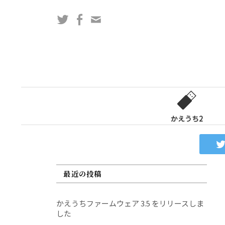
コ
Twitter
Facebook
問
ン
い
テ
合
ン
わ
ツ
せ
へ
フ
ス
ォ
キ
ー
ッ
かえうち2
ム
プ
最近の投稿
かえうちファームウェア 3.5 をリリースしま
した