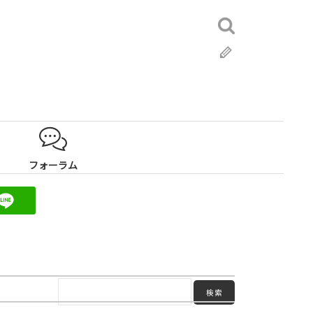
検
索:
ブ
ロ
グ
フォーラム