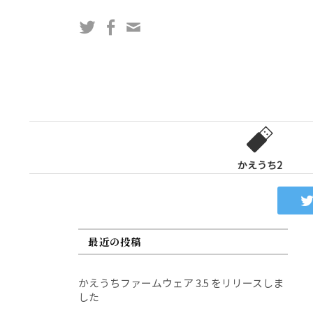
コ
Twitter
Facebook
問
ン
い
テ
合
ン
わ
ツ
せ
へ
フ
ス
ォ
キ
ー
ッ
かえうち2
ム
プ
最近の投稿
かえうちファームウェア 3.5 をリリースしま
した