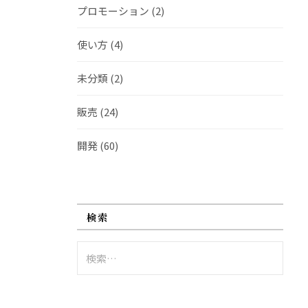
プロモーション
(2)
使い方
(4)
未分類
(2)
販売
(24)
開発
(60)
検索
検
索: