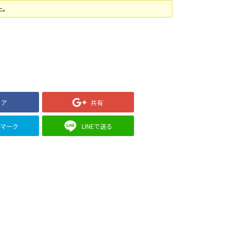
た。
ェア
共有
クマーク
LINEで送る