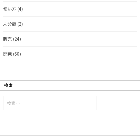
使い方
(4)
未分類
(2)
販売
(24)
開発
(60)
検索
検
索: