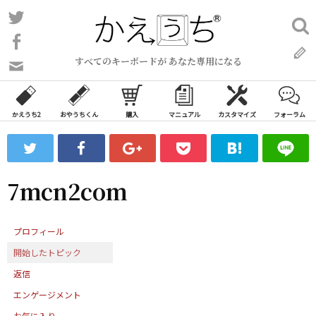
コ
Twitter
検
ン
索:
Facebook
テ
すべてのキーボードが あなた専用になる
ン
問
い
ツ
合
へ
わ
かえうち2
おやうちくん
購入
マニュアル
カスタマイズ
フォーラム
ス
せ
キ
フ
ッ
ォ
ー
プ
7mcn2com
ム
プロフィール
開始したトピック
返信
エンゲージメント
お気に入り