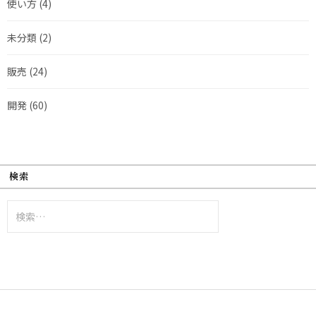
使い方
(4)
未分類
(2)
販売
(24)
開発
(60)
検索
検
索: