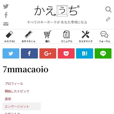
コ
Twitter
検
ン
索:
Facebook
テ
すべてのキーボードが あなた専用になる
ン
問
い
ツ
合
へ
わ
かえうち2
おやうちくん
購入
マニュアル
カスタマイズ
フォーラム
ス
せ
キ
フ
ッ
ォ
ー
プ
7mmacaoio
ム
プロフィール
開始したトピック
返信
エンゲージメント
お気に入り