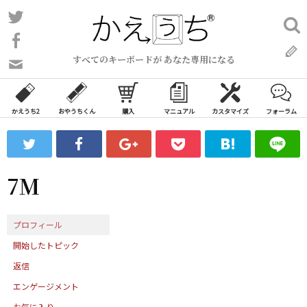
コ
Twitter
検
ン
索:
Facebook
テ
すべてのキーボードが あなた専用になる
ン
問
い
ツ
合
へ
わ
かえうち2
おやうちくん
購入
マニュアル
カスタマイズ
フォーラム
ス
せ
キ
フ
ッ
ォ
ー
プ
7M
ム
プロフィール
開始したトピック
返信
エンゲージメント
お気に入り