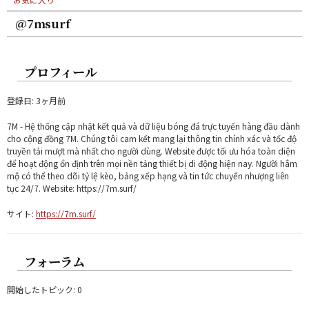
@7msurf
プロフィール
登録日: 3ヶ月前
7M - Hệ thống cập nhật kết quả và dữ liệu bóng đá trực tuyến hàng đầu dành
cho cộng đồng 7M. Chúng tôi cam kết mang lại thông tin chính xác và tốc độ
truyền tải mượt mà nhất cho người dùng. Website được tối ưu hóa toàn diện
để hoạt động ổn định trên mọi nền tảng thiết bị di động hiện nay. Người hâm
mộ có thể theo dõi tỷ lệ kèo, bảng xếp hạng và tin tức chuyển nhượng liên
tục 24/7. Website: https://7m.surf/
サイト:
https://7m.surf/
フォーラム
開始したトピック: 0