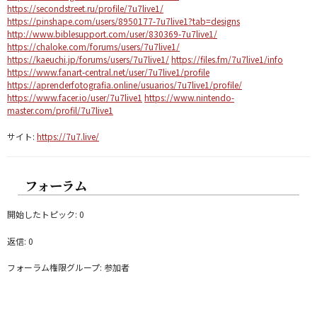
https://secondstreet.ru/profile/7u7live1/
https://pinshape.com/users/8950177-7u7live1?tab=designs
http://www.biblesupport.com/user/830369-7u7live1/
https://chaloke.com/forums/users/7u7live1/
https://kaeuchi.jp/forums/users/7u7live1/
https://files.fm/7u7live1/info
https://www.fanart-central.net/user/7u7live1/profile
https://aprenderfotografia.online/usuarios/7u7live1/profile/
https://www.facer.io/user/7u7live1
https://www.nintendo-
master.com/profil/7u7live1
サイト:
https://7u7.live/
フォーラム
開始したトピック: 0
返信: 0
フォーラム権限グループ: 参加者