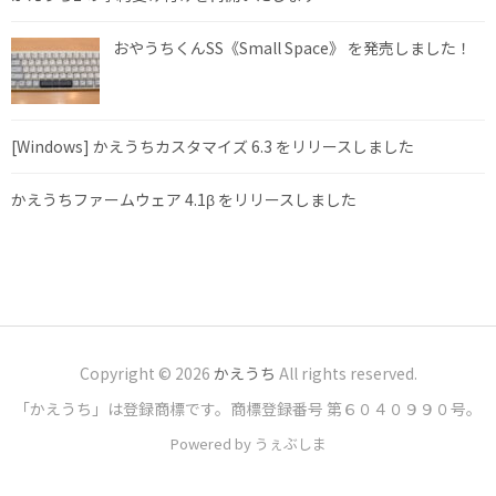
おやうちくんSS《Small Space》 を発売しました！
[Windows] かえうちカスタマイズ 6.3 をリリースしました
かえうちファームウェア 4.1β をリリースしました
Copyright © 2026
かえうち
All rights reserved.
「かえうち」は登録商標です。商標登録番号 第６０４０９９０号。
Powered by うぇぶしま